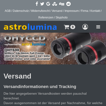
AGB
/
Datenschutz
/
Widerrufsrecht
/
Versand
/
Impressum
/
Firma
/
Kontakt
/
Referenzen
/
Skyphoto
Toggle
0
naviga
Versand
Versandinformationen und Tracking
Die hier angegebenen Versandkosten werden pauschal
berechnet.
Davon ausgenommen ist der Versand per Nachnahme, für welche