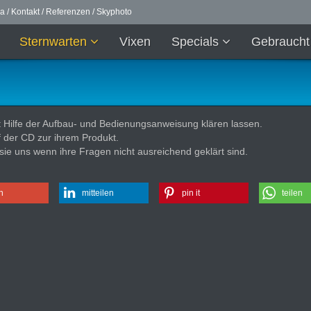
ma
/
Kontakt
/
Referenzen
/
Skyphoto
Sternwarten
Vixen
Specials
Gebrauch
t Hilfe der Aufbau- und Bedienungsanweisung klären lassen.
f der CD zur ihrem Produkt.
 sie uns wenn ihre Fragen nicht ausreichend geklärt sind.
n
mitteilen
pin it
teilen