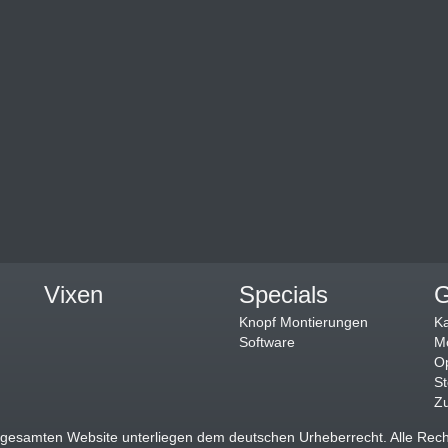
Vixen
Specials
G
Knopf Montierungen
K
Software
M
Op
St
Z
r gesamten Website unterliegen dem deutschen Urheberrecht. Alle Rech