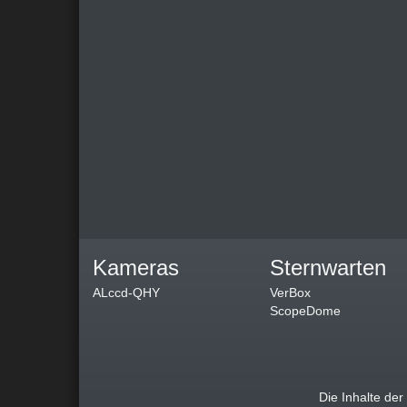
Kameras
Sternwarten
ALccd-QHY
VerBox
ScopeDome
Die Inhalte de