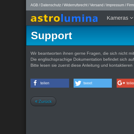
AGB
/
Datenschutz
/
Widerrufsrecht
/
Versand
/
Impressum
/
Fir
Kameras
Support
Wir beantworten ihnen gerne Fragen, die sich nicht mi
Die englischsprachige Dokumentation befindet sich au
Bitte lesen sie zuerst diese Anleitung und kontaktieren
teilen
tweet
teile
Zurück