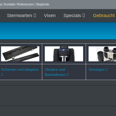
ma
/
Kontakt
/
Referenzen
/
Skyphoto
Sternwarten
Vixen
Specials
Gebraucht
Schienen und Adaption
Okulare und
Sonstiges
Barlowlinsen