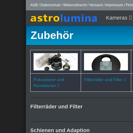
AGB
/
Datenschutz
/
Widerrufsrecht
/
Versand
/
Impressum
/
Fir
Kameras
Zubehör
Fokussierer und
Filterräder und Filter
Korrektoren
Filterräder und Filter
Schienen und Adaption